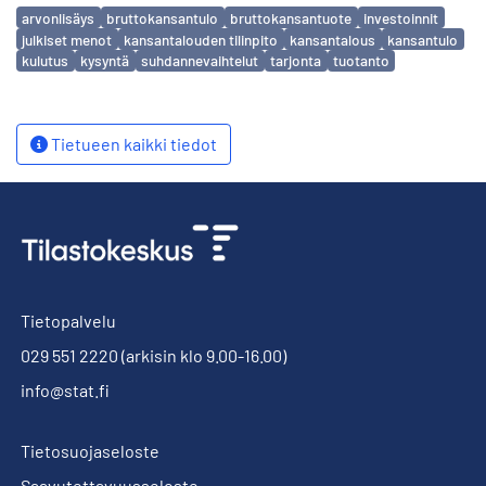
Avainsanat
arvonlisäys
bruttokansantulo
bruttokansantuote
investoinnit
julkiset menot
kansantalouden tilinpito
kansantalous
kansantulo
kulutus
kysyntä
suhdannevaihtelut
tarjonta
tuotanto
Tietueen kaikki tiedot
Tietopalvelu
029 551 2220
(arkisin klo 9.00-16.00)
info@stat.fi
Tietosuojaseloste
Saavutettavuusseloste