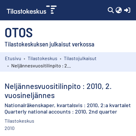
(c
OTOS
Tilastokeskuksen julkaisut verkossa
Etusivu
Tilastokeskus
Tilastojulkaisut
Kokoelmat
Neljännesvuositilinpito : 2010, 2. vuosineljännes
Selaa
Neljännesvuositilinpito : 2010, 2.
vuosineljännes
Nationalräkenskaper, kvartalsvis : 2010, 2:a kvartalet
Quarterly national accounts : 2010, 2nd quarter
Tilastokeskus
2010