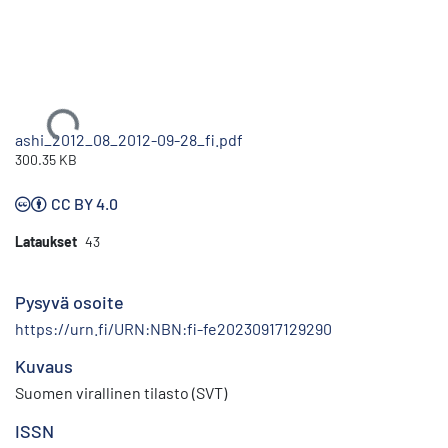
Ladataan...
ashi_2012_08_2012-09-28_fi.pdf
300.35 KB
CC BY 4.0
Lataukset
43
Pysyvä osoite
https://urn.fi/URN:NBN:fi-fe20230917129290
Kuvaus
Suomen virallinen tilasto (SVT)
ISSN