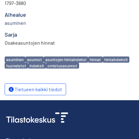
1797-3880
Aihealue
asuminen
Sarja
Osakeasuntojen hinnat
Avainsanat
asuminen
asunnot
asuntojen hintaindeksi
hinnat
hintaindeksit
huoneistot
indeksit
omistusasunnot
Tietueen kaikki tiedot