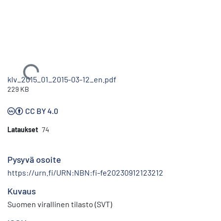
Ladataan...
klv_2015_01_2015-03-12_en.pdf
229 KB
CC BY 4.0
Lataukset
74
Pysyvä osoite
https://urn.fi/URN:NBN:fi-fe20230912123212
Kuvaus
Suomen virallinen tilasto (SVT)