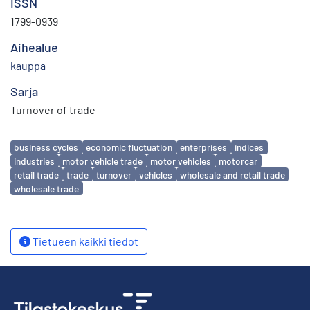
ISSN
1799-0939
Aihealue
kauppa
Sarja
Turnover of trade
Avainsanat
business cycles
economic fluctuation
enterprises
indices
industries
motor vehicle trade
motor vehicles
motorcar
retail trade
trade
turnover
vehicles
wholesale and retail trade
wholesale trade
Tietueen kaikki tiedot