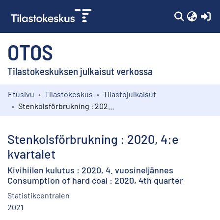
(c
OTOS
Tilastokeskuksen julkaisut verkossa
Etusivu
Tilastokeskus
Tilastojulkaisut
Kokoelmat
Stenkolsförbrukning : 2020, 4:e kvartalet
Selaa
Stenkolsförbrukning : 2020, 4:e
kvartalet
Kivihiilen kulutus : 2020, 4. vuosineljännes
Consumption of hard coal : 2020, 4th quarter
Statistikcentralen
2021