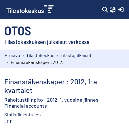
(c
OTOS
Tilastokeskuksen julkaisut verkossa
Etusivu
Tilastokeskus
Tilastojulkaisut
Kokoelmat
Finansräkenskaper : 2012, 1:a kvartalet
Selaa
Finansräkenskaper : 2012, 1:a
kvartalet
Rahoitustilinpito : 2012, 1. vuosineljännes
Financial accounts
Statistikcentralen
2012