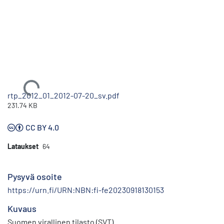
Ladataan...
rtp_2012_01_2012-07-20_sv.pdf
231.74 KB
CC BY 4.0
Lataukset
64
Pysyvä osoite
https://urn.fi/URN:NBN:fi-fe20230918130153
Kuvaus
Suomen virallinen tilasto (SVT)