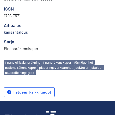
ISSN
1798-7571
Aihealue
kansantalous
Sarja
Finansräkenskaper
Avainsanat
finansiell balansräkning
finansräkenskaper
förmögenhet
nationalräkenskaper
placeringsverksamhet
sektorer
skulder
skuldsättningsgrad
Tietueen kaikki tiedot