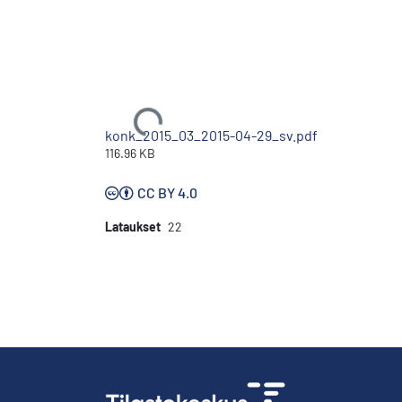
Ladataan...
konk_2015_03_2015-04-29_sv.pdf
116.96 KB
CC BY 4.0
Lataukset
22