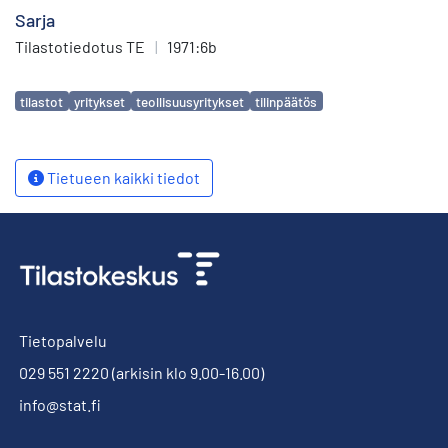
Sarja
Tilastotiedotus TE
|
1971:6b
Avainsanat
tilastot
yritykset
teollisuusyritykset
tilinpäätös
Tietueen kaikki tiedot
Tietopalvelu
029 551 2220
(arkisin klo 9.00-16.00)
info@stat.fi