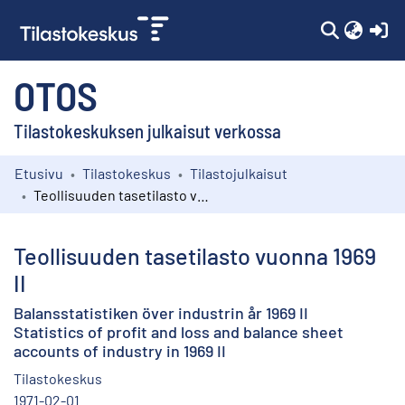
(c
OTOS
Tilastokeskuksen julkaisut verkossa
Etusivu
Tilastokeskus
Tilastojulkaisut
Kokoelmat
Teollisuuden tasetilasto vuonna 1969 II
Selaa
Teollisuuden tasetilasto vuonna 1969
II
Balansstatistiken över industrin år 1969 II
Statistics of profit and loss and balance sheet
accounts of industry in 1969 II
Tilastokeskus
1971-02-01