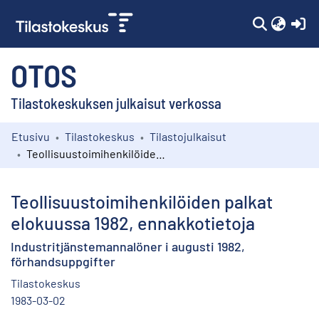
(c
OTOS
Tilastokeskuksen julkaisut verkossa
Etusivu
Tilastokeskus
Tilastojulkaisut
Kokoelmat
Teollisuustoimihenkilöiden palkat elokuussa 1982, ennakkotietoja
Selaa
Teollisuustoimihenkilöiden palkat
elokuussa 1982, ennakkotietoja
Industritjänstemannalöner i augusti 1982,
förhandsuppgifter
Tilastokeskus
1983-03-02