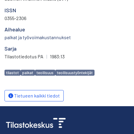
ISSN
0355-2306
Aihealue
palkat ja työvoimakustannukset
Sarja
Tilastotiedotus PA
|
1983:13
Avainsanat
tilastot
palkat
teollisuus
teollisuustyöntekijät
Tietueen kaikki tiedot