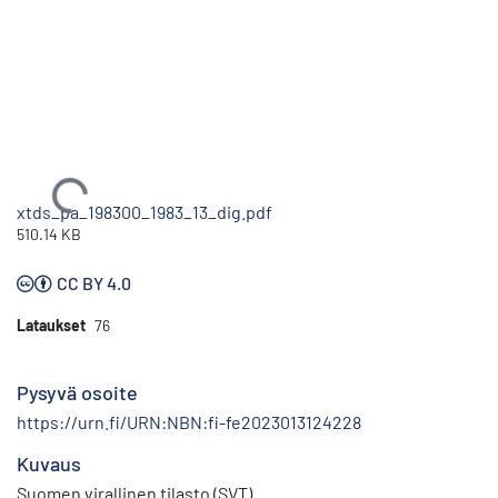
Ladataan...
xtds_pa_198300_1983_13_dig.pdf
510.14 KB
CC BY 4.0
Lataukset
76
Pysyvä osoite
https://urn.fi/URN:NBN:fi-fe2023013124228
Kuvaus
Suomen virallinen tilasto (SVT)