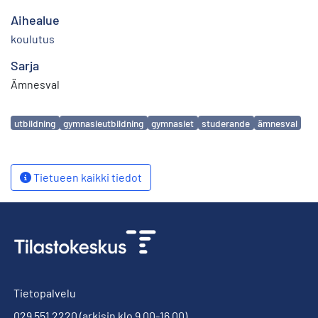
Aihealue
koulutus
Sarja
Ämnesval
Avainsanat
utbildning
gymnasieutbildning
gymnasiet
studerande
ämnesval
Tietueen kaikki tiedot
Tietopalvelu
029 551 2220
(arkisin klo 9.00-16.00)