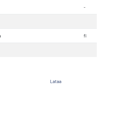
-
a
fi
Lataa