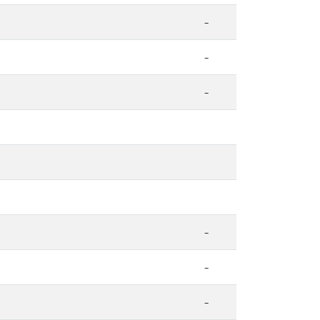
-
-
-
-
-
-