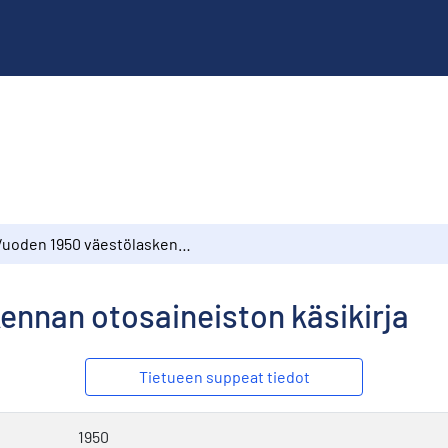
Vuoden 1950 väestölaskennan otosaineiston käsikirja
ennan otosaineiston käsikirja
Tietueen suppeat tiedot
1950