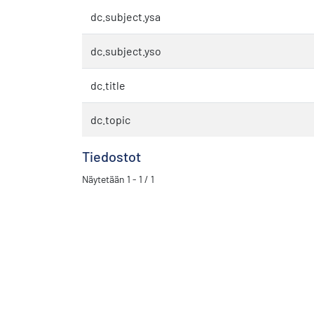
dc.subject.ysa
dc.subject.yso
dc.title
dc.topic
Tiedostot
Näytetään
1 - 1 / 1