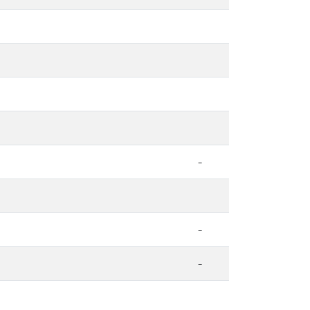
-
-
-