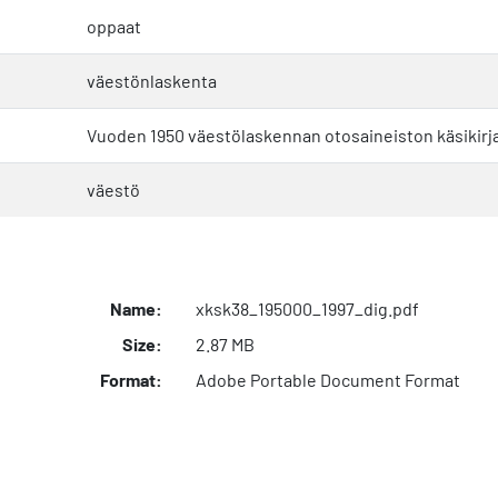
oppaat
väestönlaskenta
Vuoden 1950 väestölaskennan otosaineiston käsikirj
väestö
Name:
xksk38_195000_1997_dig.pdf
Size:
2.87 MB
Format:
Adobe Portable Document Format