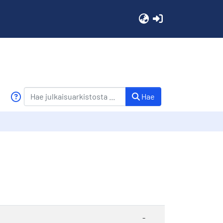
(current)
Hae
-