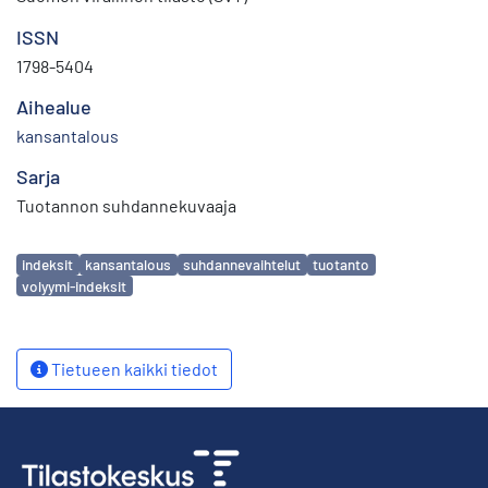
ISSN
1798-5404
Aihealue
kansantalous
Sarja
Tuotannon suhdannekuvaaja
Avainsanat
indeksit
kansantalous
suhdannevaihtelut
tuotanto
volyymi-indeksit
Tietueen kaikki tiedot