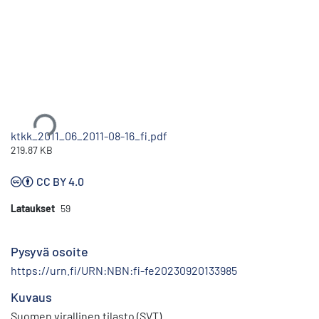
Ladataan...
ktkk_2011_06_2011-08-16_fi.pdf
219.87 KB
CC BY 4.0
Lataukset
59
Pysyvä osoite
https://urn.fi/URN:NBN:fi-fe20230920133985
Kuvaus
Suomen virallinen tilasto (SVT)