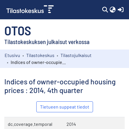
(c
OTOS
Tilastokeskuksen julkaisut verkossa
Etusivu
Tilastokeskus
Tilastojulkaisut
Kokoelmat
Indices of owner-occupied housing prices : 2014, 4th quarter
Selaa
Indices of owner-occupied housing
prices : 2014, 4th quarter
Tietueen suppeat tiedot
dc.coverage.temporal
2014