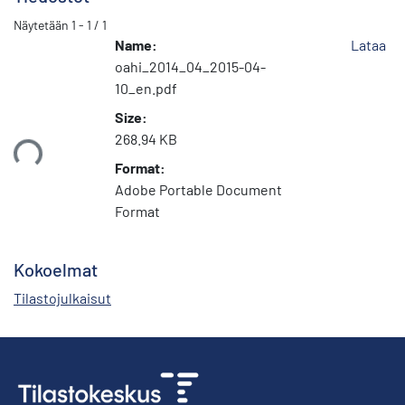
Näytetään
1 - 1 / 1
Name:
Lataa
oahi_2014_04_2015-04-
10_en.pdf
Size:
268.94 KB
taan...
Format:
Adobe Portable Document
Format
Kokoelmat
Tilastojulkaisut