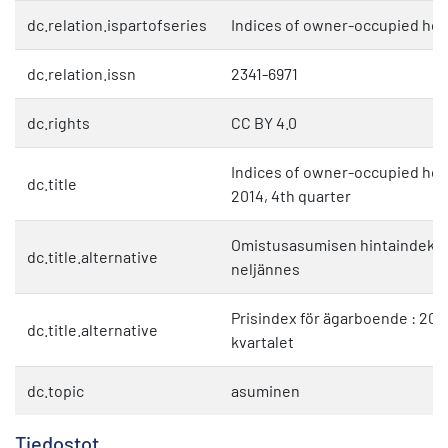
dc.relation.ispartofseries
Indices of owner-occupied hou
dc.relation.issn
2341-6971
dc.rights
CC BY 4.0
Indices of owner-occupied hous
dc.title
2014, 4th quarter
Omistusasumisen hintaindeksit 
dc.title.alternative
neljännes
Prisindex för ägarboende : 2014
dc.title.alternative
kvartalet
dc.topic
asuminen
Tiedostot