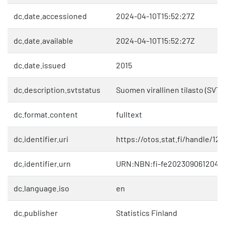
dc.date.accessioned
2024-04-10T15:52:27Z
dc.date.available
2024-04-10T15:52:27Z
dc.date.issued
2015
dc.description.svtstatus
Suomen virallinen tilasto (SVT)
dc.format.content
fulltext
dc.identifier.uri
https://otos.stat.fi/handle/12
dc.identifier.urn
URN:NBN:fi-fe2023090612042
dc.language.iso
en
dc.publisher
Statistics Finland