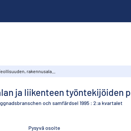
Teollisuuden, rakennusalan ja liikenteen työntekijöiden palkat 1995 : 2. neljännes
an ja liikenteen työntekijöiden p
yggnadsbranschen och samfärdsel 1995 : 2:a kvartalet
Pysyvä osoite