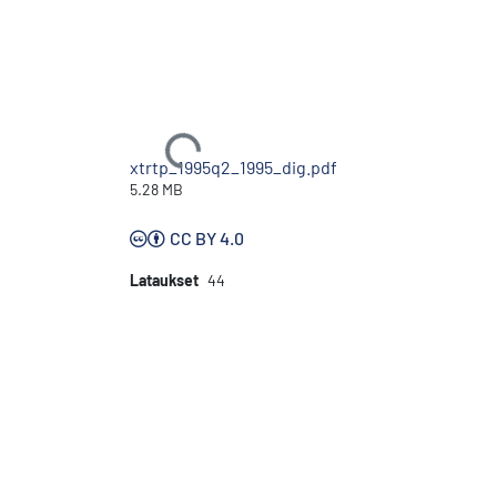
Ladataan...
xtrtp_1995q2_1995_dig.pdf
5.28 MB
CC BY 4.0
Lataukset
44