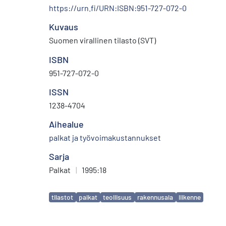
https://urn.fi/URN:ISBN:951-727-072-0
Kuvaus
Suomen virallinen tilasto (SVT)
ISBN
951-727-072-0
ISSN
1238-4704
Aihealue
palkat ja työvoimakustannukset
Sarja
Palkat
|
1995:18
Avainsanat
tilastot
palkat
teollisuus
rakennusala
liikenne