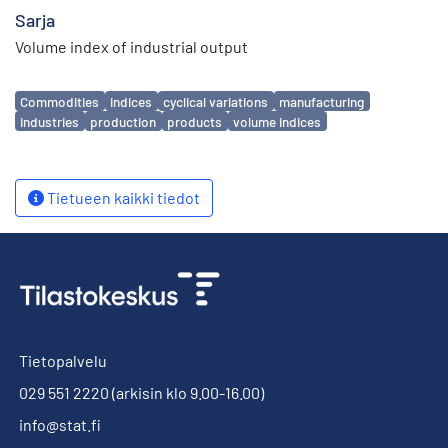
Sarja
Volume index of industrial output
Avainsanat
Commodities
indices
cyclical variations
manufacturing
industries
production
products
volume indices
Tietueen kaikki tiedot
Tietopalvelu
029 551 2220
(arkisin klo 9.00-16.00)
info@stat.fi