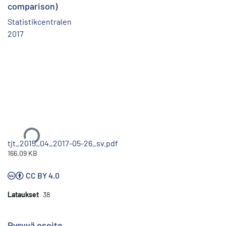
comparison)
Statistikcentralen
2017
Ladataan...
tjt_2015_04_2017-05-26_sv.pdf
166.09 KB
CC BY 4.0
Lataukset
38
Pysyvä osoite