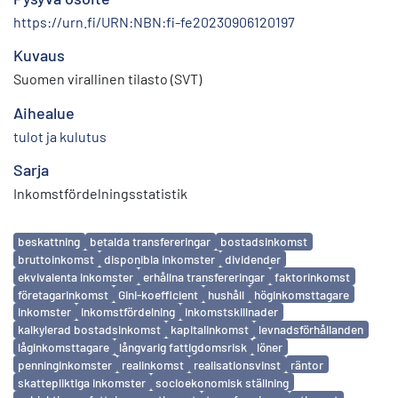
https://urn.fi/URN:NBN:fi-fe20230906120197
Kuvaus
Suomen virallinen tilasto (SVT)
Aihealue
tulot ja kulutus
Sarja
Inkomstfördelningsstatistik
Avainsanat
beskattning
betalda transfereringar
bostadsinkomst
bruttoinkomst
disponibla inkomster
dividender
ekvivalenta inkomster
erhållna transfereringar
faktorinkomst
företagarinkomst
Gini-koefficient
hushåll
höginkomsttagare
inkomster
inkomstfördelning
inkomstskillnader
kalkylerad bostadsinkomst
kapitalinkomst
levnadsförhållanden
låginkomsttagare
långvarig fattigdomsrisk
löner
penninginkomster
realinkomst
realisationsvinst
räntor
skattepliktiga inkomster
socioekonomisk ställning