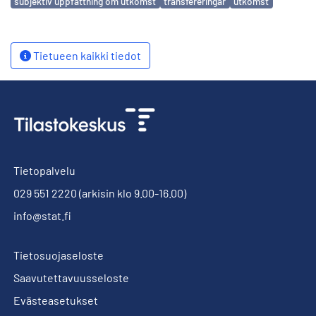
subjektiv uppfattning om utkomst
transfereringar
utkomst
Tietueen kaikki tiedot
Tietopalvelu
029 551 2220
(arkisin klo 9.00-16.00)
info@stat.fi
Tietosuojaseloste
Saavutettavuusseloste
Evästeasetukset