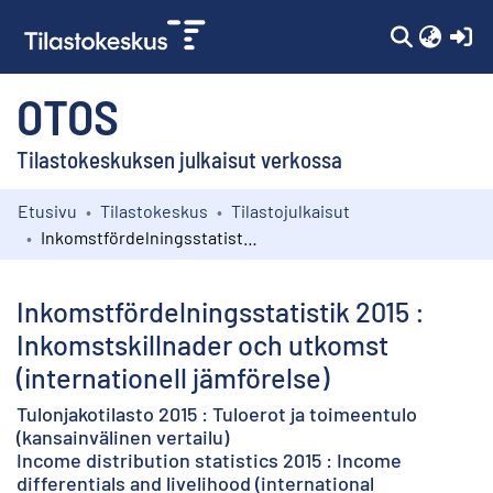
(c
OTOS
Tilastokeskuksen julkaisut verkossa
Etusivu
Tilastokeskus
Tilastojulkaisut
Kokoelmat
Inkomstfördelningsstatistik 2015 : Inkomstskillnader och utkomst (internationell jämförelse)
Selaa
Inkomstfördelningsstatistik 2015 :
Inkomstskillnader och utkomst
(internationell jämförelse)
Tulonjakotilasto 2015 : Tuloerot ja toimeentulo
(kansainvälinen vertailu)
Income distribution statistics 2015 : Income
differentials and livelihood (international