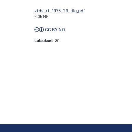
xtds_rt_1975_29_dig.pdf
6.05 MB
CC BY 4.0
Lataukset
80