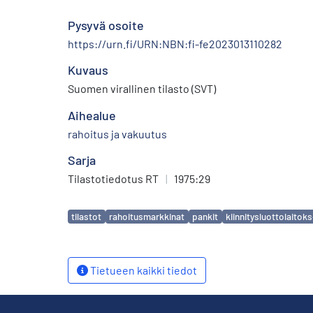
Pysyvä osoite
https://urn.fi/URN:NBN:fi-fe2023013110282
Kuvaus
Suomen virallinen tilasto (SVT)
Aihealue
rahoitus ja vakuutus
Sarja
Tilastotiedotus RT
|
1975:29
Avainsanat
tilastot
rahoitusmarkkinat
pankit
kiinnitysluottolaitoks
Tietueen kaikki tiedot