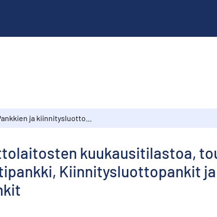
Pankkien ja kiinnitysluottolaitosten kuukausitilastoa, toukokuu 1975 : Suomen Pankki, Liikepankit, Postipankki, Kiinnitysluottopankit ja -laitokset, Osuuspankit, Säästöpankit
ottolaitosten kuukausitilastoa, 
tipankki, Kiinnitysluottopankit ja
kit