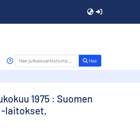
(current)
Hae
toukokuu 1975 : Suomen
 -laitokset,