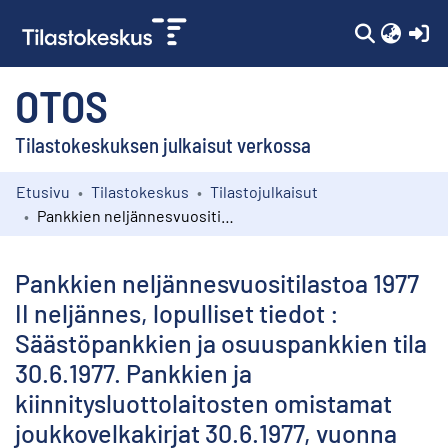
(c
OTOS
Tilastokeskuksen julkaisut verkossa
Etusivu
Tilastokeskus
Tilastojulkaisut
Kokoelmat
Pankkien neljännesvuositilastoa 1977 II neljännes, lopulliset tiedot : Säästöpankkien ja osuuspankkien tila 30.6.1977. Pankkien ja kiinnitysluottolaitosten omistamat joukkovelkakirjat 30.6.1977, vuonna 1976 neljänneksittäin sekä 31.12.1975
Selaa
Pankkien neljännesvuositilastoa 1977
II neljännes, lopulliset tiedot :
Säästöpankkien ja osuuspankkien tila
30.6.1977. Pankkien ja
kiinnitysluottolaitosten omistamat
joukkovelkakirjat 30.6.1977, vuonna