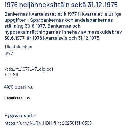
1976 neljänneksittäin sekä 31.12.1975
Bankernas kvartalsstatistik 1977 II kvartalet, slutliga
uppgifter : Sparbankernas och andelsbankernas
ställning 30.6.1977. Bankernas och
hypoteksinrättningarnas innehav av masskuldebrev
30.6.1977, år 1976 kvartalsvis och 31.12.1975
Tilastokeskus
1977
xtds_rt_1977_47_dig.pdf
8.24 MB
CC BY 4.0
Lataukset
105
Pysyvä osoite
https://urn.fi/URN:NBN:fi-fe2023013110309