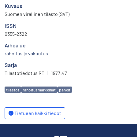
Kuvaus
Suomen virallinen tilasto (SVT)
ISSN
0355-2322
Aihealue
rahoitus ja vakuutus
Sarja
Tilastotiedotus RT
|
1977:47
Avainsanat
tilastot
rahoitusmarkkinat
pankit
Tietueen kaikki tiedot