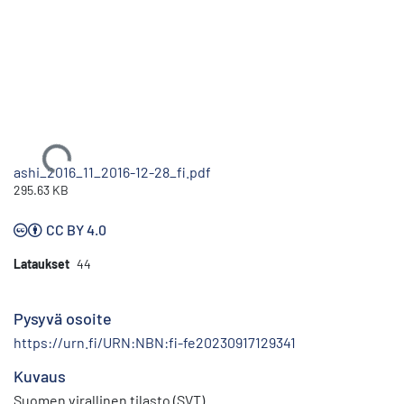
Ladataan...
ashi_2016_11_2016-12-28_fi.pdf
295.63 KB
CC BY 4.0
Lataukset
44
Pysyvä osoite
https://urn.fi/URN:NBN:fi-fe20230917129341
Kuvaus
Suomen virallinen tilasto (SVT)