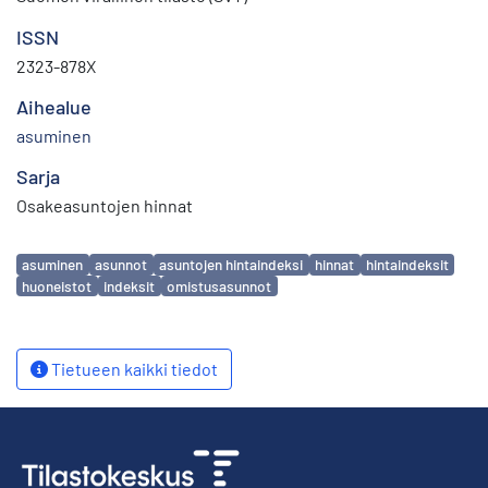
ISSN
2323-878X
Aihealue
asuminen
Sarja
Osakeasuntojen hinnat
Avainsanat
asuminen
asunnot
asuntojen hintaindeksi
hinnat
hintaindeksit
huoneistot
indeksit
omistusasunnot
Tietueen kaikki tiedot