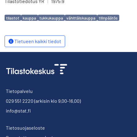
Tilastotiedotus YR
|
1975:9
Avainsanat
tilastot
kauppa
tukkukauppa
vähittäiskauppa
tilinpäätös
Tietueen kaikki tiedot
Tietopalvelu
029 551 2220
(arkisin klo 9.00-16.00)
info@stat.fi
Tietosuojaseloste