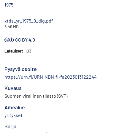
1975
xtds_yr_1975_9_dig.pdf
5.49 MB
CC BY 4.0
Lataukset
103
Pysyvä osoite
https://urn.fi/URN:NBN:fi-fe2023013122244
Kuvaus
Suomen virallinen tilasto (SVT)
Aihealue
yritykset
Sarja