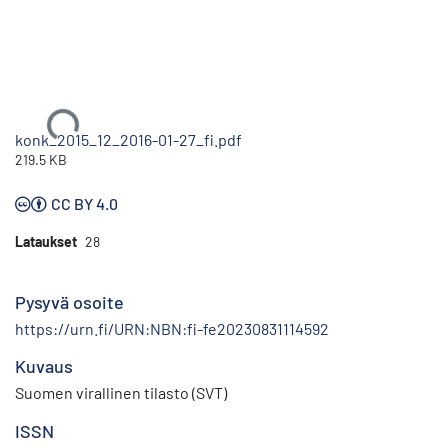
Ladataan...
konk_2015_12_2016-01-27_fi.pdf
219.5 KB
CC BY 4.0
Lataukset
28
Pysyvä osoite
https://urn.fi/URN:NBN:fi-fe20230831114592
Kuvaus
Suomen virallinen tilasto (SVT)
ISSN