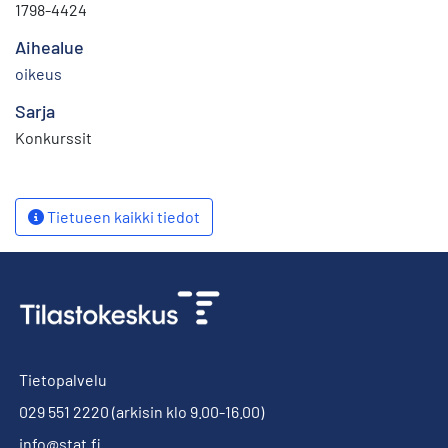
1798-4424
Aihealue
oikeus
Sarja
Konkurssit
Tietueen kaikki tiedot
Tietopalvelu
029 551 2220
(arkisin klo 9.00-16.00)
info@stat.fi