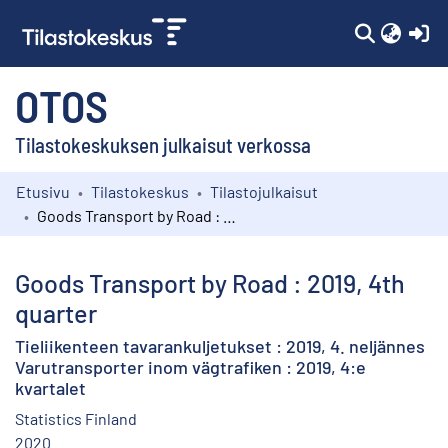
(c
OTOS
Tilastokeskuksen julkaisut verkossa
Etusivu
Tilastokeskus
Tilastojulkaisut
Kokoelmat
Goods Transport by Road : 2019, 4th quarter
Selaa
Goods Transport by Road : 2019, 4th
quarter
Tieliikenteen tavarankuljetukset : 2019, 4. neljännes
Varutransporter inom vägtrafiken : 2019, 4:e
kvartalet
Statistics Finland
2020