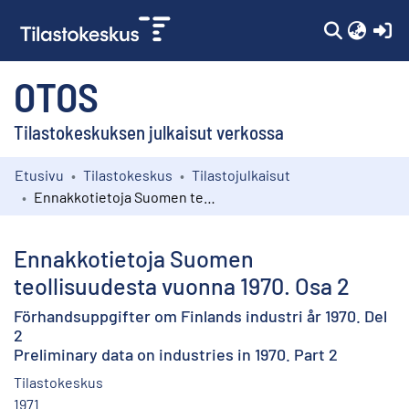
(c
OTOS
Tilastokeskuksen julkaisut verkossa
Etusivu
Tilastokeskus
Tilastojulkaisut
Kokoelmat
Ennakkotietoja Suomen teollisuudesta vuonna 1970. Osa 2
Selaa
Ennakkotietoja Suomen
teollisuudesta vuonna 1970. Osa 2
Förhandsuppgifter om Finlands industri år 1970. Del
2
Preliminary data on industries in 1970. Part 2
Tilastokeskus
1971