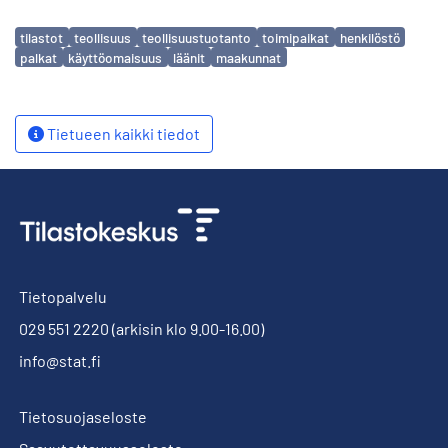
Avainsanat
tilastot
teollisuus
teollisuustuotanto
toimipaikat
henkilöstö
palkat
käyttöomaisuus
läänit
maakunnat
Tietueen kaikki tiedot
Tietopalvelu
029 551 2220
(arkisin klo 9.00-16.00)
info@stat.fi
Tietosuojaseloste