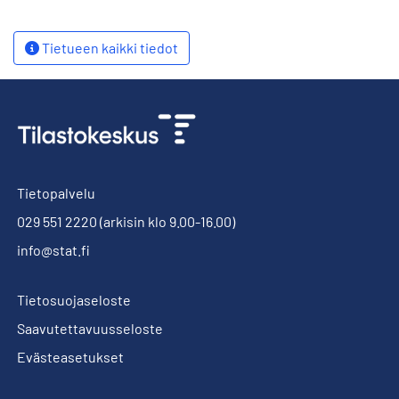
Tietueen kaikki tiedot
Tietopalvelu
029 551 2220
(arkisin klo 9.00-16.00)
info@stat.fi
Tietosuojaseloste
Saavutettavuusseloste
Evästeasetukset