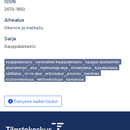
ISSN
2670-1650
Aihealue
liikenne ja matkailu
Sarja
Kauppalaivasto
Avainsanat
kauppalaivasto
varsinainen kauppalaivasto
kauppa-alusluettelo
alusrekisteri
alus
matkustaja-alus
irtolastialus
kuivalastialus
säiliöalus
ro-ro-alus
erikoisalus
proomu
merimies
bruttovetoisuus
nettovetoisuus
kantavuus
Tietueen kaikki tiedot