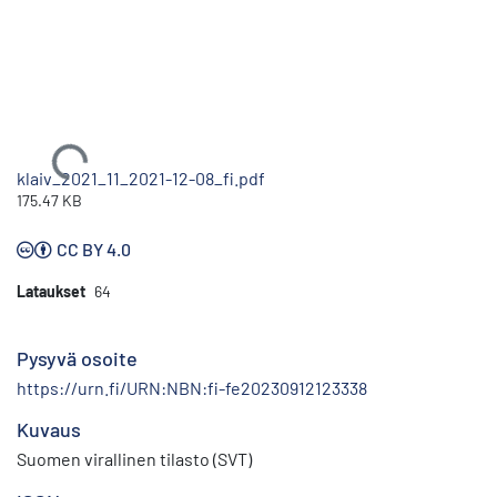
Ladataan...
klaiv_2021_11_2021-12-08_fi.pdf
175.47 KB
CC BY 4.0
Lataukset
64
Pysyvä osoite
https://urn.fi/URN:NBN:fi-fe20230912123338
Kuvaus
Suomen virallinen tilasto (SVT)