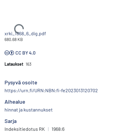
Ladataan...
xrki_1968_6_dig.pdf
680.68 KB
CC BY 4.0
Lataukset
163
Pysyvä osoite
https://urn.fi/URN:NBN:fi-fe2023013120702
Aihealue
hinnat ja kustannukset
Sarja
Indeksitiedotus RK
|
1968:6