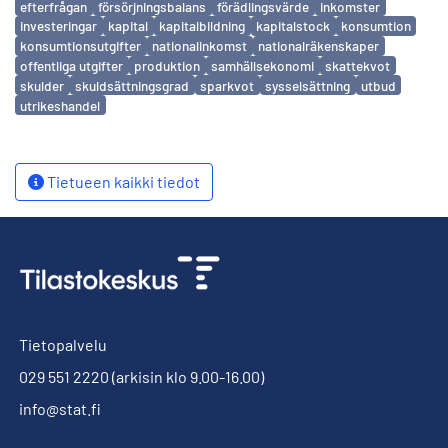
efterfrågan
försörjningsbalans
förädlingsvärde
inkomster
investeringar
kapital
kapitalbildning
kapitalstock
konsumtion
konsumtionsutgifter
nationalinkomst
nationalräkenskaper
offentliga utgifter
produktion
samhällsekonomi
skattekvot
skulder
skuldsättningsgrad
sparkvot
sysselsättning
utbud
utrikeshandel
Tietueen kaikki tiedot
Tietopalvelu
029 551 2220
(arkisin klo 9.00-16.00)
info@stat.fi