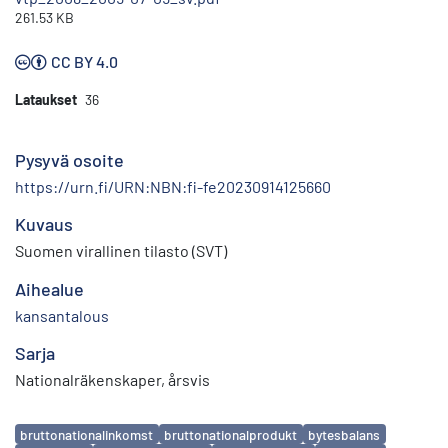
261.53 KB
CC BY 4.0
Lataukset
36
Pysyvä osoite
https://urn.fi/URN:NBN:fi-fe20230914125660
Kuvaus
Suomen virallinen tilasto (SVT)
Aihealue
kansantalous
Sarja
Nationalräkenskaper, årsvis
Avainsanat
bruttonationalinkomst
bruttonationalprodukt
bytesbalans