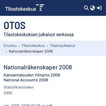
(c
OTOS
Tilastokeskuksen julkaisut verkossa
Etusivu
Tilastokeskus
Tilastojulkaisut
Kokoelmat
Nationalräkenskaper 2008
Selaa
Nationalräkenskaper 2008
Kansantalouden tilinpito 2008
National Accounts 2008
Statistikcentralen
2009
vtp_2008_2009-07-09_sv.pdf