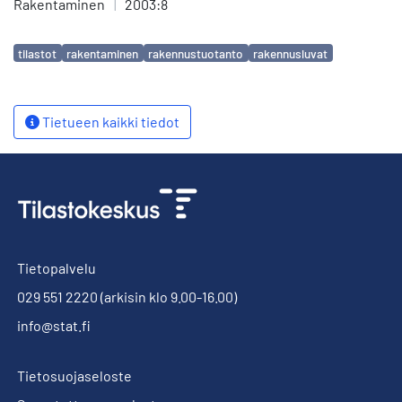
Rakentaminen
|
2003:8
Avainsanat
tilastot
rakentaminen
rakennustuotanto
rakennusluvat
Tietueen kaikki tiedot
Tietopalvelu
029 551 2220
(arkisin klo 9.00-16.00)
info@stat.fi
Tietosuojaseloste