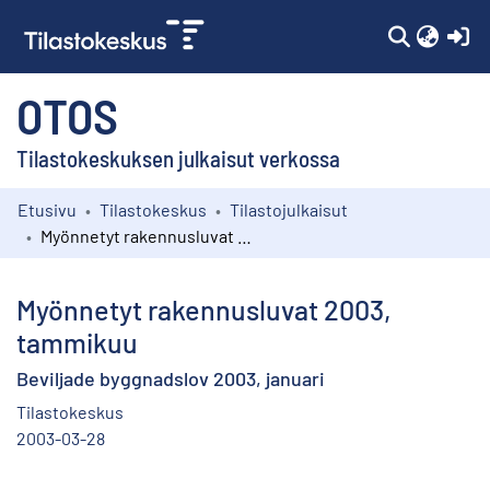
(c
OTOS
Tilastokeskuksen julkaisut verkossa
Etusivu
Tilastokeskus
Tilastojulkaisut
Kokoelmat
Myönnetyt rakennusluvat 2003, tammikuu
Selaa
Myönnetyt rakennusluvat 2003,
tammikuu
Beviljade byggnadslov 2003, januari
Tilastokeskus
2003-03-28