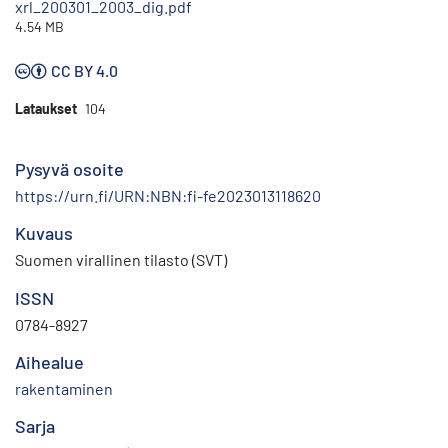
xrl_200301_2003_dig.pdf
4.54 MB
CC BY 4.0
Lataukset
104
Pysyvä osoite
https://urn.fi/URN:NBN:fi-fe2023013118620
Kuvaus
Suomen virallinen tilasto (SVT)
ISSN
0784-8927
Aihealue
rakentaminen
Sarja