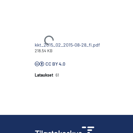
Ladataan...
kkt_2015_02_2015-08-28_fi.pdf
218.54 KB
CC BY 4.0
Lataukset
61