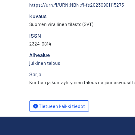
https://urn.fi/URN:NBN:fi-fe20230901115275
Kuvaus
Suomen virallinen tilasto (SVT)
ISSN
2324-0814
Aihealue
julkinen talous
Sarja
Kuntien ja kuntayhtymien talous neljännesvuositt
Tietueen kaikki tiedot