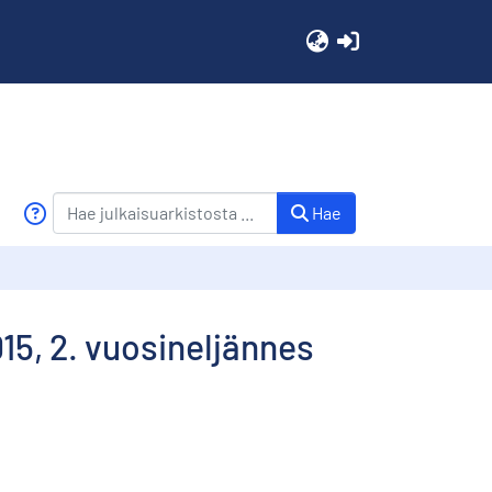
(current)
Hae
15, 2. vuosineljännes