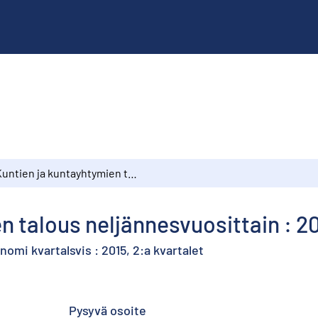
Kuntien ja kuntayhtymien talous neljännesvuosittain : 2015, 2. vuosineljännes
n talous neljännesvuosittain : 20
 kvartalsvis : 2015, 2:a kvartalet
Pysyvä osoite