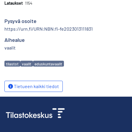
Lataukset
1154
Pysyvä osoite
https://urn.fi/URN:NBN:fi-fe2023013111831
Aihealue
vaalit
Avainsanat
tilastot
vaalit
eduskuntavaalit
Tietueen kaikki tiedot