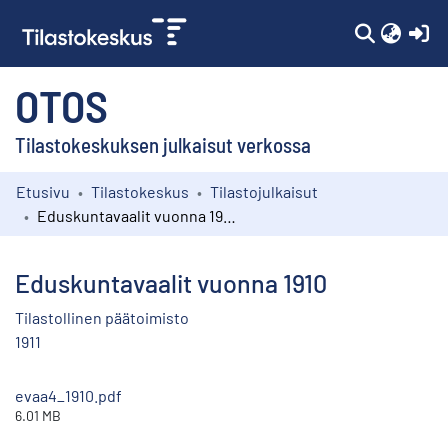
(c
OTOS
Tilastokeskuksen julkaisut verkossa
Etusivu
Tilastokeskus
Tilastojulkaisut
Kokoelmat
Eduskuntavaalit vuonna 1910
Selaa
Eduskuntavaalit vuonna 1910
Tilastollinen päätoimisto
1911
evaa4_1910.pdf
6.01 MB