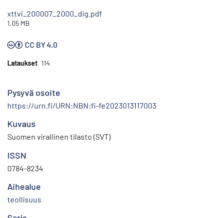
xttvi_200007_2000_dig.pdf
1.05 MB
CC BY 4.0
Lataukset
114
Pysyvä osoite
https://urn.fi/URN:NBN:fi-fe2023013117003
Kuvaus
Suomen virallinen tilasto (SVT)
ISSN
0784-8234
Aihealue
teollisuus
Sarja