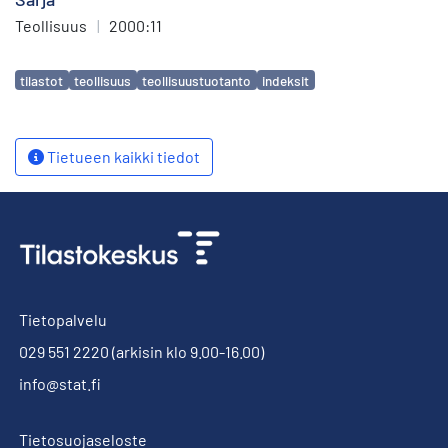
Teollisuus
|
2000:11
Avainsanat
tilastot
teollisuus
teollisuustuotanto
indeksit
Tietueen kaikki tiedot
Tietopalvelu
029 551 2220
(arkisin klo 9.00-16.00)
info@stat.fi
Tietosuojaseloste