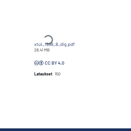
Ladataan...
xtul_1998_8_dig.pdf
28.41 MB
CC BY 4.0
Lataukset
150