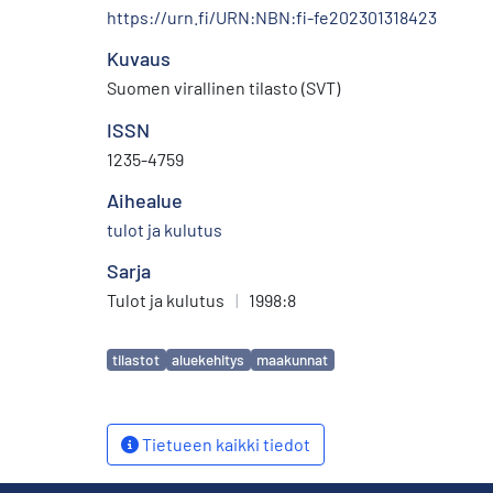
https://urn.fi/URN:NBN:fi-fe202301318423
Kuvaus
Suomen virallinen tilasto (SVT)
ISSN
1235-4759
Aihealue
tulot ja kulutus
Sarja
Tulot ja kulutus
|
1998:8
Avainsanat
tilastot
aluekehitys
maakunnat
Tietueen kaikki tiedot