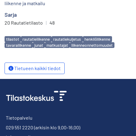
liikenne ja matkailu
Sarja
20 Rautatietilasto
|
48
Avainsanat
tilastot
rautatieliikenne
rautatiekuljetus
henkilöliikenne
tavaraliikenne
junat
matkustajat
liikenneonnettomuudet
Tietueen kaikki tiedot
Tietopalvelu
029 551 2220
(arkisin klo 9.00-16.00)