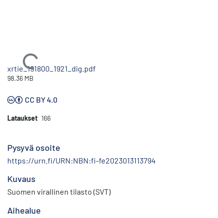
Ladataan...
xrtie_191800_1921_dig.pdf
98.36 MB
CC BY 4.0
Lataukset
166
Pysyvä osoite
https://urn.fi/URN:NBN:fi-fe2023013113794
Kuvaus
Suomen virallinen tilasto (SVT)
Aihealue