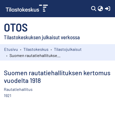
(c
OTOS
Tilastokeskuksen julkaisut verkossa
Etusivu
Tilastokeskus
Tilastojulkaisut
Kokoelmat
Suomen rautatiehallituksen kertomus vuodelta 1918
Selaa
Suomen rautatiehallituksen kertomus
vuodelta 1918
Rautatiehallitus
1921