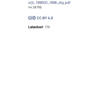
xtjt_199600_1998_dig.pdf
44.58 MB
CC BY 4.0
Lataukset
179