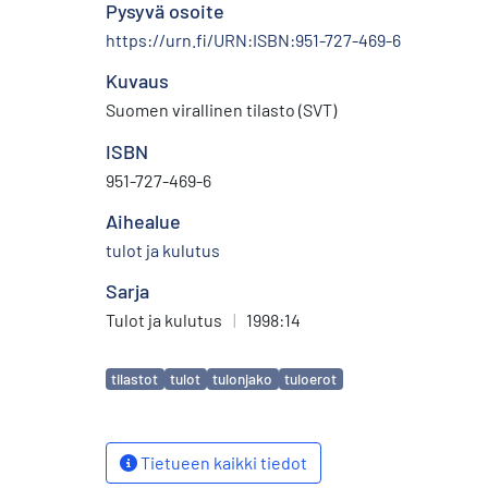
Pysyvä osoite
https://urn.fi/URN:ISBN:951-727-469-6
Kuvaus
Suomen virallinen tilasto (SVT)
ISBN
951-727-469-6
Aihealue
tulot ja kulutus
Sarja
Tulot ja kulutus
|
1998:14
Avainsanat
tilastot
tulot
tulonjako
tuloerot
Tietueen kaikki tiedot