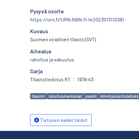
Pysyvä osoite
https://urn.fi/URN:NBN:fi-fe2023013110381
Kuvaus
Suomen virallinen tilasto (SVT)
Aihealue
rahoitus ja vakuutus
Sarja
Tilastotiedotus RT
|
1978:43
Avainsanat
tilastot
rahoitusmarkkinat
pankit
kiinnitysluottolaitoks
Tietueen kaikki tiedot