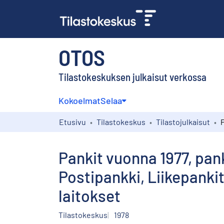
OTOS
Tilastokeskuksen julkaisut verkossa
Kokoelmat
Selaa
Etusivu
Tilastokeskus
Tilastojulkaisut
Pankit vuonna 1977, pank
Postipankki, Liikepankit
laitokset
Tilastokeskus
1978