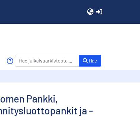
(current)
Hae
Suomen Pankki,
nitysluottopankit ja -