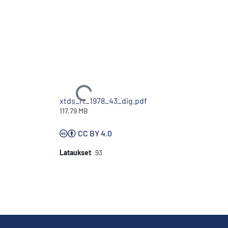
Ladataan...
xtds_rt_1978_43_dig.pdf
117.79 MB
CC BY 4.0
Lataukset
93