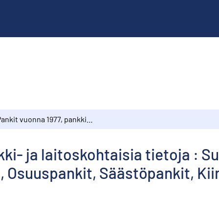
Pankit vuonna 1977, pankki- ja laitoskohtaisia tietoja : Suomen Pankki, Postipankki, Liikepankit, Osuuspankit, Säästöpankit, Kiinnitysluottopankit ja -laitokset
ki- ja laitoskohtaisia tietoja : 
, Osuuspankit, Säästöpankit, Kiin