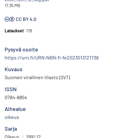
17.35 MB
CC BY 4.0
Lataukset
178
Pysyvä osoite
https://urn.fi/URN:NBN:fi-fe2023013121738
Kuvaus
Suomen virallinen tilasto (SVT)
ISSN
0784-8854
Aihealue
oikeus
Sarja
Oikeus
|
1991:12