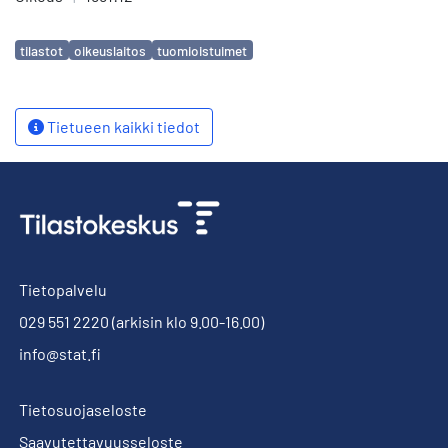
Avainsanat
tilastot
oikeuslaitos
tuomioistuimet
Tietueen kaikki tiedot
Tietopalvelu
029 551 2220
(arkisin klo 9.00-16.00)
info@stat.fi
Tietosuojaseloste
Saavutettavuusseloste