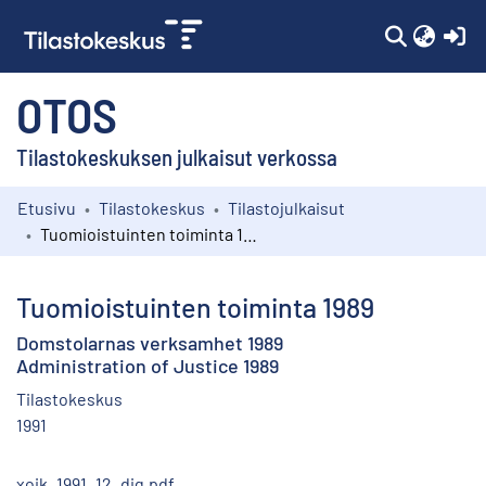
(c
OTOS
Tilastokeskuksen julkaisut verkossa
Etusivu
Tilastokeskus
Tilastojulkaisut
Kokoelmat
Tuomioistuinten toiminta 1989
Selaa
Tuomioistuinten toiminta 1989
Domstolarnas verksamhet 1989
Administration of Justice 1989
Tilastokeskus
1991
xoik_1991_12_dig.pdf