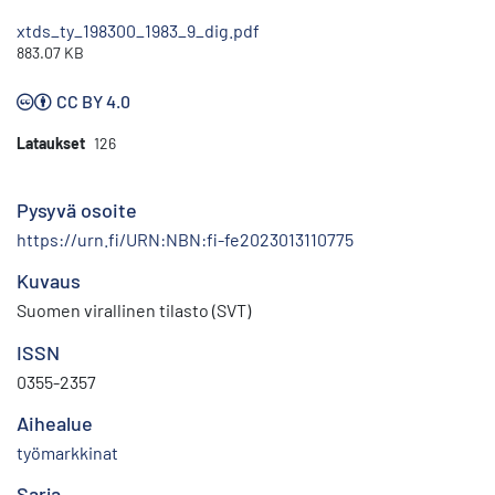
xtds_ty_198300_1983_9_dig.pdf
883.07 KB
CC BY 4.0
Lataukset
126
Pysyvä osoite
https://urn.fi/URN:NBN:fi-fe2023013110775
Kuvaus
Suomen virallinen tilasto (SVT)
ISSN
0355-2357
Aihealue
työmarkkinat
Sarja