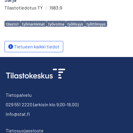
Tilastotiedotus TY
|
1983:9
Avainsanat
tilastot
työmarkkinat
työvoima
työllisyys
työttömyys
Tietueen kaikki tiedot
Tietopalvelu
029 551 2220
(arkisin klo 9.00-16.00)
info@stat.fi
Tietosuojaseloste