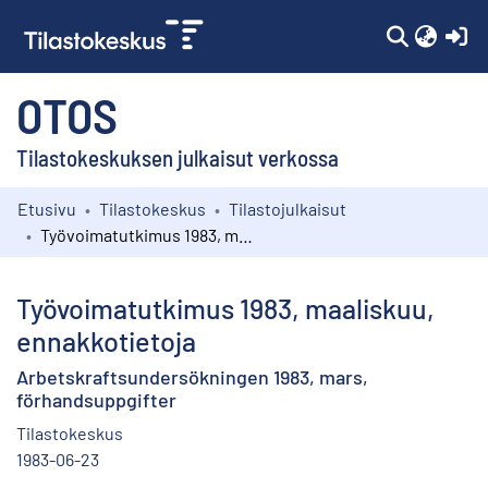
(c
OTOS
Tilastokeskuksen julkaisut verkossa
Etusivu
Tilastokeskus
Tilastojulkaisut
Kokoelmat
Työvoimatutkimus 1983, maaliskuu, ennakkotietoja
Selaa
Työvoimatutkimus 1983, maaliskuu,
ennakkotietoja
Arbetskraftsundersökningen 1983, mars,
förhandsuppgifter
Tilastokeskus
1983-06-23