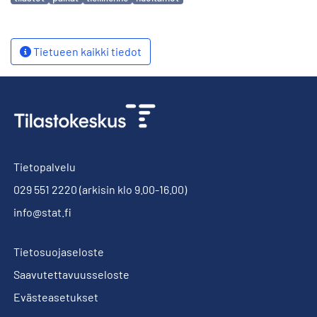
Tietueen kaikki tiedot
Tietopalvelu
029 551 2220
(arkisin klo 9.00-16.00)
info@stat.fi
Tietosuojaseloste
Saavutettavuusseloste
Evästeasetukset