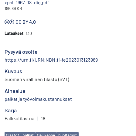
xpal_1967_18_dig.pdf
196.89 KB
CC BY 4.0
Lataukset
130
Pysyvä osoite
https://urn.fi/URN:NBN:fi-fe2023013123969
Kuvaus
Suomen virallinen tilasto (SVT)
Aihealue
palkat ja työvoimakustannukset
Sarja
Palkkatilastoa
|
18
Avainsanat
tilastot
palkat
tieliikenne
huoltamot