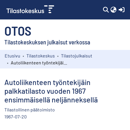
(c
OTOS
Tilastokeskuksen julkaisut verkossa
Etusivu
Tilastokeskus
Tilastojulkaisut
Kokoelmat
Autoliikenteen työntekijäin palkkatilasto vuoden 1967 ensimmäisellä neljänneksellä
Selaa
Autoliikenteen työntekijäin
palkkatilasto vuoden 1967
ensimmäisellä neljänneksellä
Tilastollinen päätoimisto
1967-07-20