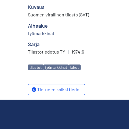
Kuvaus
Suomen virallinen tilasto (SVT)
Aihealue
työmarkkinat
Sarja
Tilastotiedotus TY
|
1974:6
Avainsanat
tilastot
työmarkkinat
lakot
Tietueen kaikki tiedot