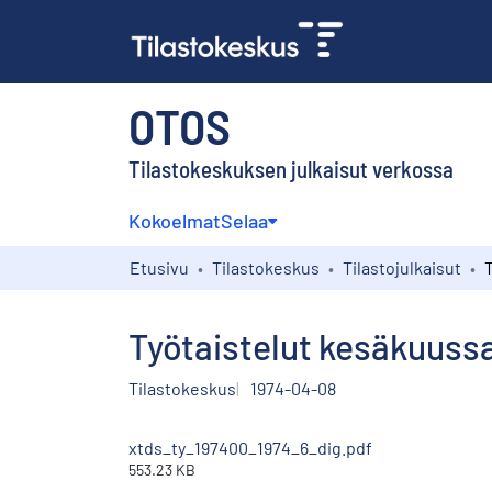
OTOS
Tilastokeskuksen julkaisut verkossa
Kokoelmat
Selaa
Etusivu
Tilastokeskus
Tilastojulkaisut
Työtaistelut kesäkuussa
Tilastokeskus
1974-04-08
xtds_ty_197400_1974_6_dig.pdf
553.23 KB