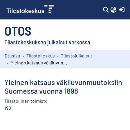
(c
OTOS
Tilastokeskuksen julkaisut verkossa
Etusivu
Tilastokeskus
Tilastojulkaisut
Kokoelmat
Yleinen katsaus väkiluvunmuutoksiin Suomessa vuonna 1898
Selaa
Yleinen katsaus väkiluvunmuutoksiin
Suomessa vuonna 1898
Tilastollinen toimisto
1901