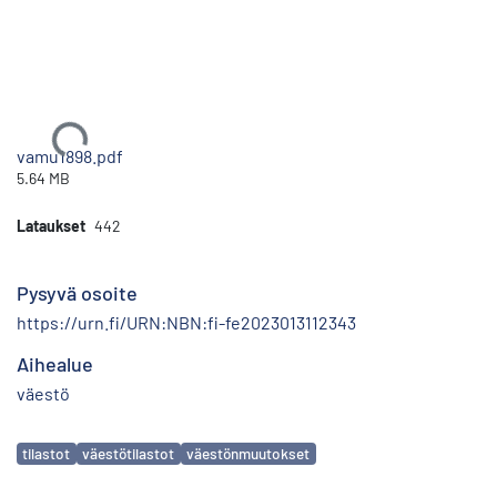
Ladataan...
vamu1898.pdf
5.64 MB
Lataukset
442
Pysyvä osoite
https://urn.fi/URN:NBN:fi-fe2023013112343
Aihealue
väestö
Avainsanat
tilastot
väestötilastot
väestönmuutokset