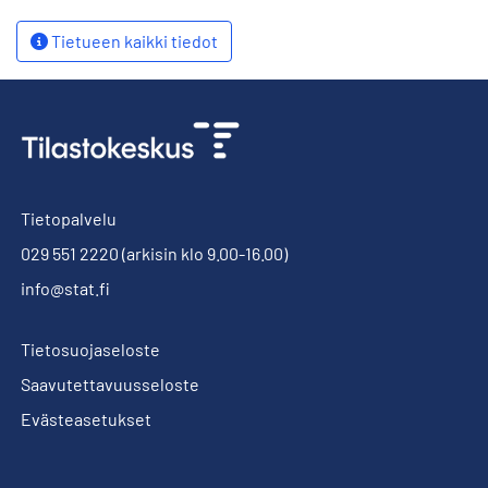
Tietueen kaikki tiedot
Tietopalvelu
029 551 2220
(arkisin klo 9.00-16.00)
info@stat.fi
Tietosuojaseloste
Saavutettavuusseloste
Evästeasetukset