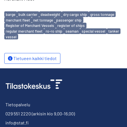
Avainsanat
barge
bulk carrier
deadweight
dry cargo ship
gross tonnage
merchant fleet
net tonnage
passenger ship
Register of Merchant Vessels
register of ships
regular merchant fleet
ro-ro ship
seaman
special vessel
tanker
vessel
Tietueen kaikki tiedot
Tietopalvelu
029 551 2220
(arkisin klo 9.00-16.00)
info@stat.fi