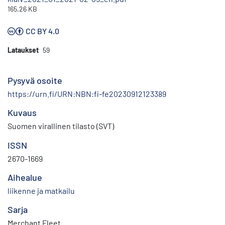
165.26 KB
CC BY 4.0
Lataukset
59
Pysyvä osoite
https://urn.fi/URN:NBN:fi-fe20230912123389
Kuvaus
Suomen virallinen tilasto (SVT)
ISSN
2670-1669
Aihealue
liikenne ja matkailu
Sarja
Merchant Fleet