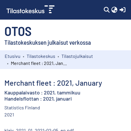
(c
OTOS
Tilastokeskuksen julkaisut verkossa
Etusivu
Tilastokeskus
Tilastojulkaisut
Kokoelmat
Merchant fleet : 2021, January
Selaa
Merchant fleet : 2021, January
Kauppalaivasto : 2021, tammikuu
Handelsflottan : 2021, januari
Statistics Finland
2021
klaiv_2021_01_2021-02-05_en.pdf