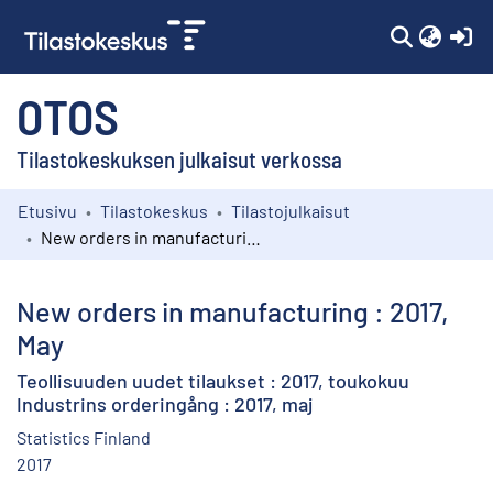
(c
OTOS
Tilastokeskuksen julkaisut verkossa
Etusivu
Tilastokeskus
Tilastojulkaisut
Kokoelmat
New orders in manufacturing : 2017, May
Selaa
New orders in manufacturing : 2017,
May
Teollisuuden uudet tilaukset : 2017, toukokuu
Industrins orderingång : 2017, maj
Statistics Finland
2017