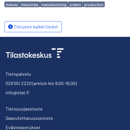
Avainsanat
indices
industries
manufacturing
orders
production
Tietueen kaikki tiedot
Tietopalvelu
029 551 2220
(arkisin klo 9.00-16.00)
info@stat.fi
Tietosuojaseloste
Saavutettavuusseloste
Evästeasetukset