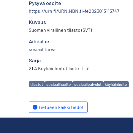
Pysyvä osoite
https://urn.fi/URN:NBN:fi-fe2023013115747
Kuvaus
Suomen virallinen tilasto (SVT)
Aihealue
sosiaaliturva
Sarja
21 A Köyhäinhoitotilasto
|
31
Avainsanat
tilastot
sosiaalihuolto
sosiaalipalvelut
köyhäinhoito
Tietueen kaikki tiedot