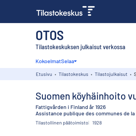
OTOS
Tilastokeskuksen julkaisut verkossa
Kokoelmat
Selaa
Etusivu
Tilastokeskus
Tilastojulkaisut
Suomen köyhäinhoito v
Fattigvården i Finland år 1926
Assistance publique des communes de la 
Tilastollinen päätoimisto
1928