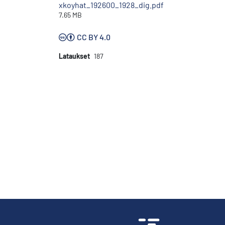
xkoyhat_192600_1928_dig.pdf
7.65 MB
CC BY 4.0
Lataukset
187