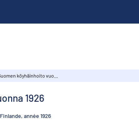
Suomen köyhäinhoito vuonna 1926
uonna 1926
Finlande, année 1926