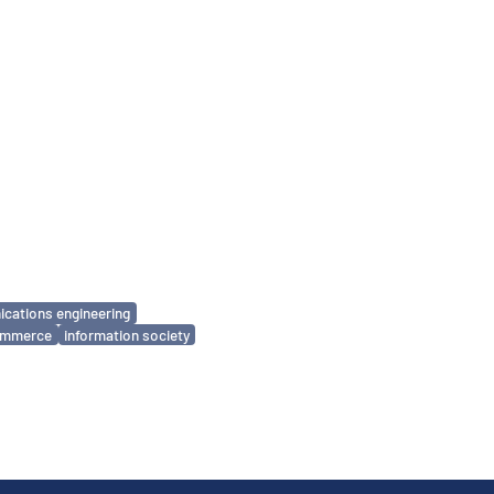
cations engineering
commerce
information society