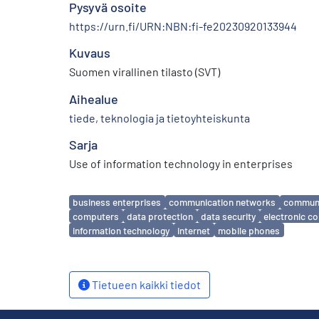
Pysyvä osoite
https://urn.fi/URN:NBN:fi-fe20230920133944
Kuvaus
Suomen virallinen tilasto (SVT)
Aihealue
tiede, teknologia ja tietoyhteiskunta
Sarja
Use of information technology in enterprises
Avainsanat
business enterprises
communication networks
communi
computers
data protection
data security
electronic 
information technology
internet
mobile phones
Tietueen kaikki tiedot