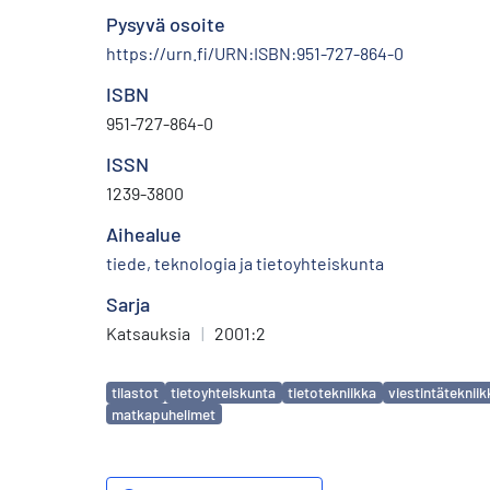
Pysyvä osoite
https://urn.fi/URN:ISBN:951-727-864-0
ISBN
951-727-864-0
ISSN
1239-3800
Aihealue
tiede, teknologia ja tietoyhteiskunta
Sarja
Katsauksia
|
2001:2
Avainsanat
tilastot
tietoyhteiskunta
tietotekniikka
viestintätekniik
matkapuhelimet