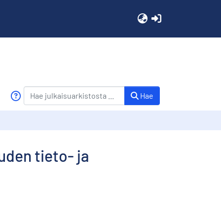
(current)
Hae
uden tieto- ja