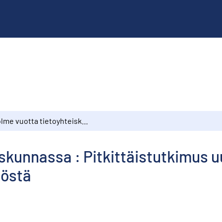
Kolme vuotta tietoyhteiskunnassa : Pitkittäistutkimus uuden tieto- ja viestintätekniikan käystöstä
skunnassa : Pitkittäistutkimus u
töstä