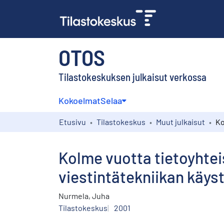
OTOS
Tilastokeskuksen julkaisut verkossa
Kokoelmat
Selaa
Etusivu
Tilastokeskus
Muut julkaisut
Kolme vuotta tietoyhtei
viestintätekniikan käys
Nurmela, Juha
Tilastokeskus
2001