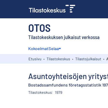
OTOS
Tilastokeskuksen julkaisut verkossa
Kokoelmat
Selaa
Etusivu
Tilastokeskus
Tilastojulkaisut
Asuntoyhteisöjen yritys
Bostadssamfundens företagsstatistik 19
Tilastokeskus
1979