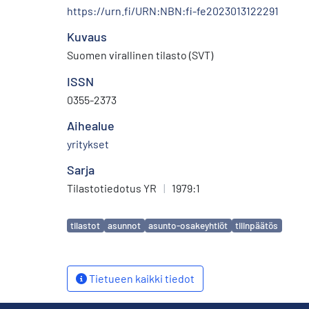
https://urn.fi/URN:NBN:fi-fe2023013122291
Kuvaus
Suomen virallinen tilasto (SVT)
ISSN
0355-2373
Aihealue
yritykset
Sarja
Tilastotiedotus YR
|
1979:1
Avainsanat
tilastot
asunnot
asunto-osakeyhtiöt
tilinpäätös
Tietueen kaikki tiedot