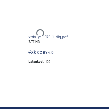
Ladataan...
xtds_yr_1979_1_dig.pdf
3.73 MB
CC BY 4.0
Lataukset
102