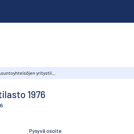
Asuntoyhteisöjen yritystilasto 1976
tilasto 1976
76
Pysyvä osoite