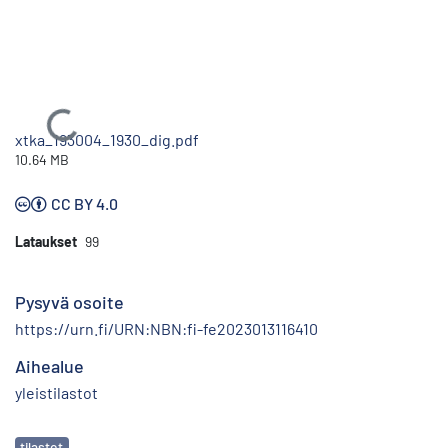
Ladataan...
xtka_193004_1930_dig.pdf
10.64 MB
CC BY 4.0
Lataukset
99
Pysyvä osoite
https://urn.fi/URN:NBN:fi-fe2023013116410
Aihealue
yleistilastot
Avainsanat
tilastot