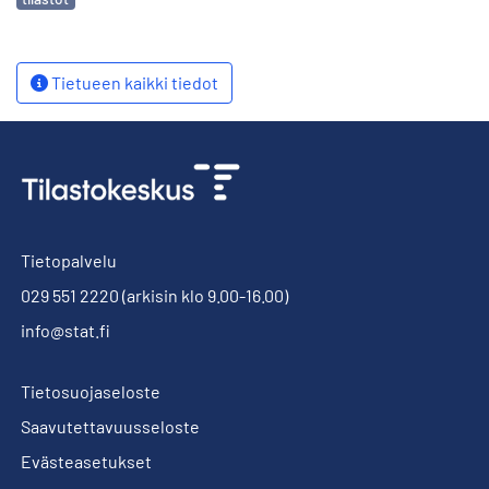
Tietueen kaikki tiedot
Tietopalvelu
029 551 2220
(arkisin klo 9.00-16.00)
info@stat.fi
Tietosuojaseloste
Saavutettavuusseloste
Evästeasetukset