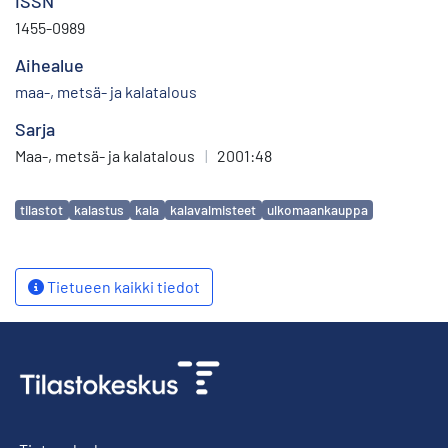
ISSN
1455-0989
Aihealue
maa-, metsä- ja kalatalous
Sarja
Maa-, metsä- ja kalatalous
|
2001:48
Avainsanat
tilastot
kalastus
kala
kalavalmisteet
ulkomaankauppa
Tietueen kaikki tiedot