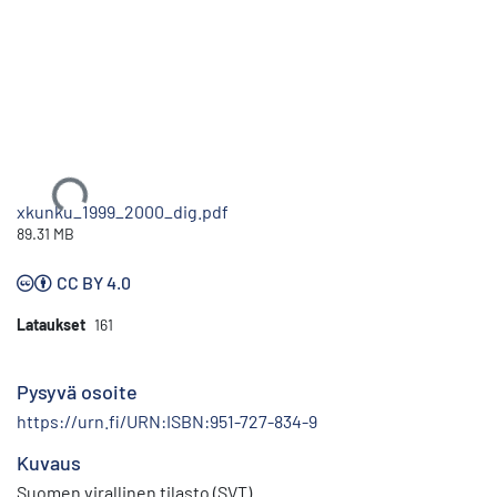
Ladataan...
xkunku_1999_2000_dig.pdf
89.31 MB
CC BY 4.0
Lataukset
161
Pysyvä osoite
https://urn.fi/URN:ISBN:951-727-834-9
Kuvaus
Suomen virallinen tilasto (SVT)