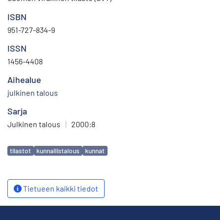
ISBN
951-727-834-9
ISSN
1456-4408
Aihealue
julkinen talous
Sarja
Julkinen talous
|
2000:8
Avainsanat
tilastot
kunnallistalous
kunnat
Tietueen kaikki tiedot