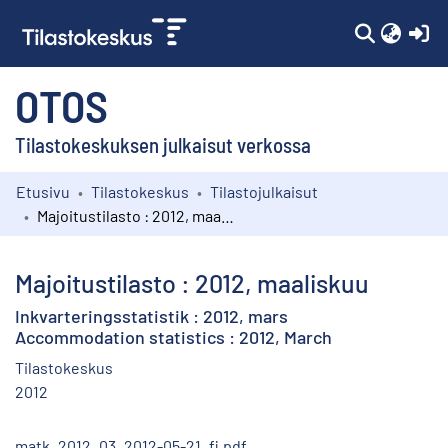
(c
OTOS
Tilastokeskuksen julkaisut verkossa
Etusivu
Tilastokeskus
Tilastojulkaisut
Kokoelmat
Majoitustilasto : 2012, maaliskuu
Selaa
Majoitustilasto : 2012, maaliskuu
Inkvarteringsstatistik : 2012, mars
Accommodation statistics : 2012, March
Tilastokeskus
2012
matk_2012_03_2012-05-21_fi.pdf