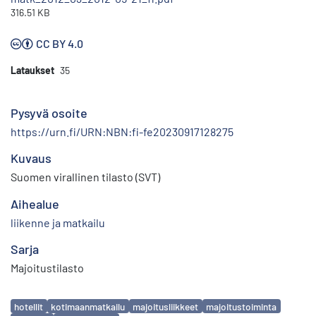
316.51 KB
CC BY 4.0
Lataukset
35
Pysyvä osoite
https://urn.fi/URN:NBN:fi-fe20230917128275
Kuvaus
Suomen virallinen tilasto (SVT)
Aihealue
liikenne ja matkailu
Sarja
Majoitustilasto
Avainsanat
hotellit
kotimaanmatkailu
majoitusliikkeet
majoitustoiminta