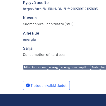
Pysyvä osoite
https://urn.fi/URN:NBN:fi-fe20230912123693
Kuvaus
Suomen virallinen tilasto (SVT)
Aihealue
energia
Sarja
Consumption of hard coal
Avainsanat
bituminous coal
energy
energy consumption
fuels
har
Tietueen kaikki tiedot